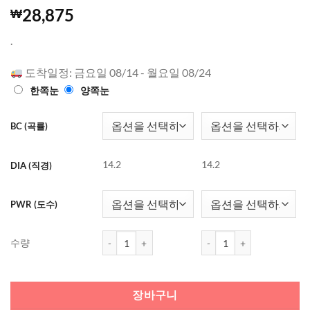
4.98
3537
개의
28,875
₩
고객 평가
를 기준으
.
로 5점 만
점에
점으
로 평가됨
도착일정: 금요일 08/14 - 월요일 08/24
한쪽눈
양쪽눈
BC (곡률)
14.2
14.2
DIA (직경)
PWR (도수)
원데이 아큐브 모이스트 (30개들이) 수량
원데이 아큐브 모이스트 (3
수량
장바구니