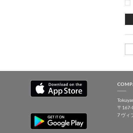
COMP
Tokuyam
〒167
7 ヴィ