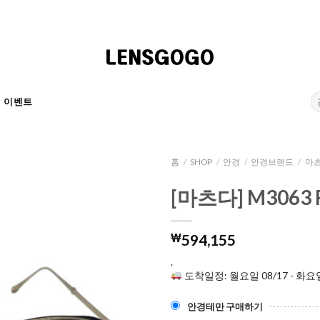
검
이벤트
색:
홈
/
SHOP
/
안경
/
안경브랜드
/
마츠
[마츠다] M3063 
₩
594,155
.
도착일정: 월요일 08/17 - 화요일
안경테만 구매하기