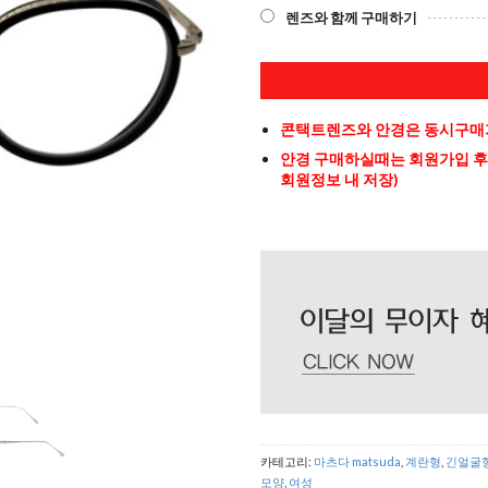
렌즈와 함께 구매하기
콘택트렌즈와 안경은 동시구매가
안경 구매하실때는 회원가입 후
회원정보 내 저장)
카테고리:
마츠다 matsuda
,
계란형
,
긴얼굴
모양
,
여성