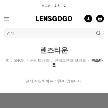
Skip
로그인
회원가입
to
content
검
색:
렌즈타운
홈
/
SHOP
/
콘택트렌즈
/
콘택트렌즈 브랜드
/
렌즈타
운
선택과 일치하는 상품이 없습니다.