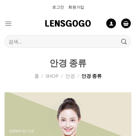
Skip
로그인
회원가입
to
content
검
색:
안경 종류
홈
/
SHOP
/
안경
/
안경 종류